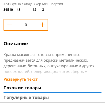
Артикул
На складе
В кор.
Мин. партия
39510
48
12
3
Описание
Краска масляная, готовая к применению,
предназначается для окраски металлических,
деревянных, бетонных, оштукатуренных и других
поверхностей, повергающихся атмосферным
воздействиям, а также для отделочных работ внутри
Развернуть текст
помещений.
Похожие товары
Краску наносят валиком или кистью на сухую,
предварительно очищенную от пыли, жировых или
Популярные товары
других загрязнений, ржавчины, окалины