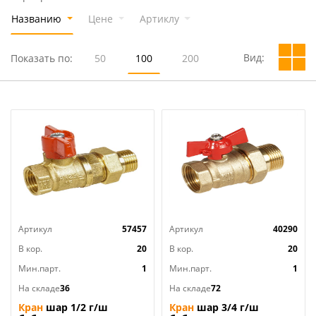
Названию
Цене
Артиклу
Вид:
Показать по:
50
100
200
Артикул
57457
Артикул
40290
В кор.
20
В кор.
20
Мин.парт.
1
Мин.парт.
1
На складе
36
На складе
72
Кран
шар 1/2 г/ш
Кран
шар 3/4 г/ш