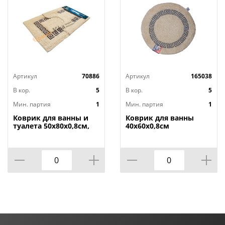
Артикул
70886
Артикул
165038
В кор.
5
В кор.
5
Мин. партия
1
Мин. партия
1
Коврик для ванны и
Коврик для ванны
туалета 50х80х0,8см,
40х60х0,8см
50х50х0,8см набор
хлопковый с
печатный рисунок
печатным рисунком
хлопок 800-22, 1/20
800-5, 1/20