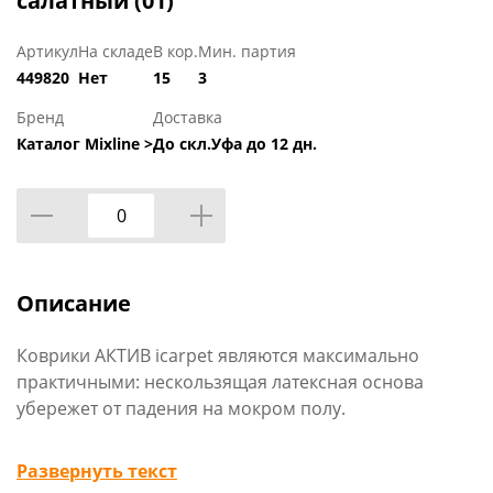
салатный (01)
Артикул
На складе
В кор.
Мин. партия
449820
Нет
15
3
Бренд
Доставка
Каталог Mixline >
До скл.Уфа до 12 дн.
Описание
Коврики АКТИВ icarpet являются максимально
практичными: нескользящая латексная основа
убережет от падения на мокром полу.
Коврики серии АКТИВ icarpet изготовлены из
Развернуть текст
полипропилена, бактерии не могут размножаться в