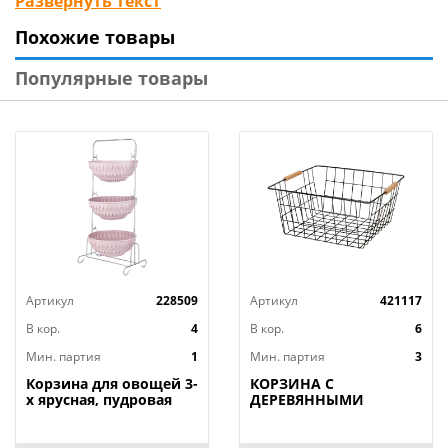
Развернуть текст
корзине предусматривает ее открытие с нужной для
Похожие товары
Вас стороны.
Популярные товары
Характеристики
Состав Пластик
Высота в cм 12,5
Длина в cм 28,4
Ширина в cм 19,1
Артикул
228509
Артикул
421117
В кор.
4
В кор.
6
Мин. партия
1
Мин. партия
3
Корзина для овощей 3-
КОРЗИНА С
х ярусная, пудровая
ДЕРЕВЯННЫМИ
РУЧКАМИ ЧЕРНАЯ
31.5*30.5*15.5 СМ
(КОР=12ШТ)