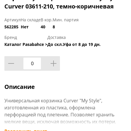
Curver 03611-210, темно-коричневая
Артикул
На складе
В кор.
Мин. партия
562285
Нет
40
8
Бренд
Доставка
Каталог Pasabahce >
До скл.Уфа от 8 до 19 дн.
Описание
Универсальная корзинка Curver "My Style",
изготовленная из пластика, оформлена
перфорацией под плетение. Позволяет хранить
мелкие вещи, исключая возможность их потери.
Корзина оснащена удобными ручками.