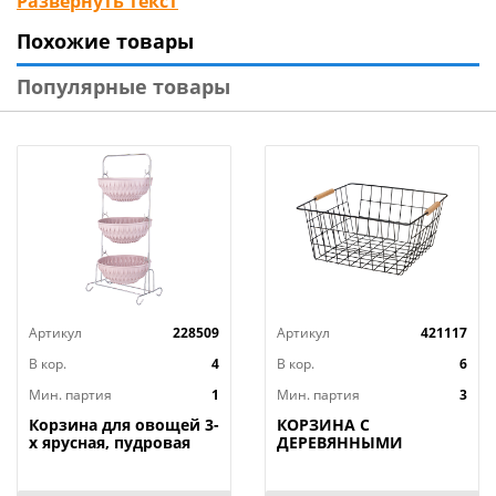
Развернуть текст
Похожие товары
Размеры, мм 350 х 290 х 135
Размер упаковки (ДхШхВ), см 36 x 29 x 14
Популярные товары
Вес в упаковке, г 425
Артикул
228509
Артикул
421117
В кор.
4
В кор.
6
Мин. партия
1
Мин. партия
3
Корзина для овощей 3-
КОРЗИНА С
х ярусная, пудровая
ДЕРЕВЯННЫМИ
РУЧКАМИ ЧЕРНАЯ
31.5*30.5*15.5 СМ
(КОР=12ШТ)