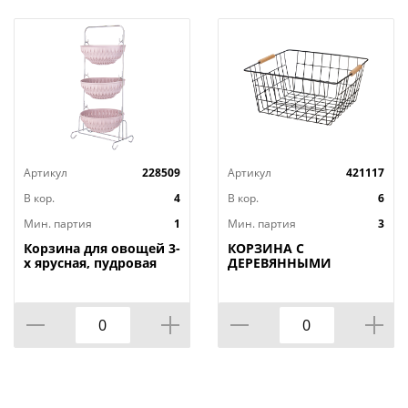
Артикул
228509
Артикул
421117
В кор.
4
В кор.
6
Мин. партия
1
Мин. партия
3
Корзина для овощей 3-
КОРЗИНА С
х ярусная, пудровая
ДЕРЕВЯННЫМИ
РУЧКАМИ ЧЕРНАЯ
31.5*30.5*15.5 СМ
(КОР=12ШТ)