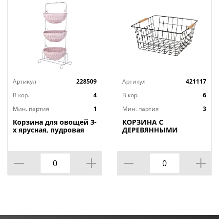
Артикул
228509
Артикул
421117
В кор.
4
В кор.
6
Мин. партия
1
Мин. партия
3
Корзина для овощей 3-
КОРЗИНА С
х ярусная, пудровая
ДЕРЕВЯННЫМИ
РУЧКАМИ ЧЕРНАЯ
31.5*30.5*15.5 СМ
(КОР=12ШТ)