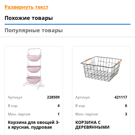
аксессуаров. Корзина поможет организовать
Развернуть текст
пространство. Разместите ее в шкафу, комоде, тумбе
Похожие товары
или поставьте на полку или стол и нужные предметы
всегда будут под рукой. Благодаря имеющейся
Популярные товары
петле, ее можно подвесить на любой крючок или
гвоздик. Корзина изготовлена из прочного
нетканого материала, путем валяния синтетических
волокон. Состав: 100% полиэстер. Размер:
20х21,5х13,5см.
Артикул
228509
Артикул
421117
В кор.
4
В кор.
6
Мин. партия
1
Мин. партия
3
Корзина для овощей 3-
КОРЗИНА С
х ярусная, пудровая
ДЕРЕВЯННЫМИ
РУЧКАМИ ЧЕРНАЯ