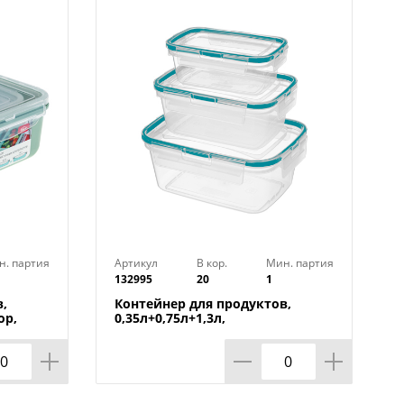
н. партия
Артикул
В кор.
Мин. партия
132995
20
1
,
Контейнер для продуктов,
ор,
0,35л+0,75л+1,3л,
прямоугольный с защелками,
зеленый, 1/20