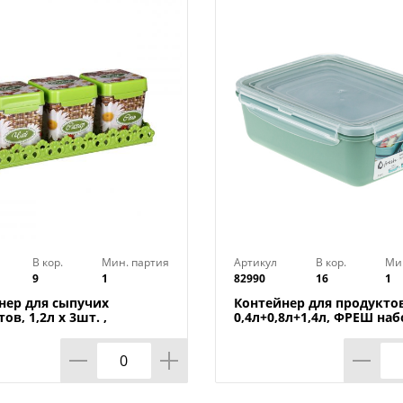
В кор.
Мин. партия
Артикул
В кор.
Ми
9
1
82990
16
1
нер для сыпучих
Контейнер для продуктов
ов, 1,2л х 3шт. ,
0,4л+0,8л+1,4л, ФРЕШ наб
ка на подставке м4726,
фисташковый, 1/16