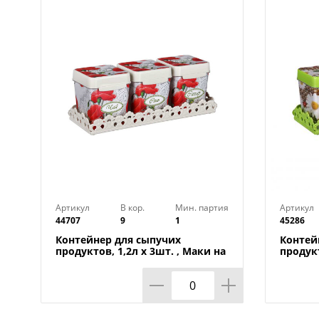
Артикул
В кор.
Мин. партия
Артикул
44707
9
1
45286
Контейнер для сыпучих
Контей
продуктов, 1,2л х 3шт. , Маки на
продукт
подставке М4725, 1/9
Плетен
1/9