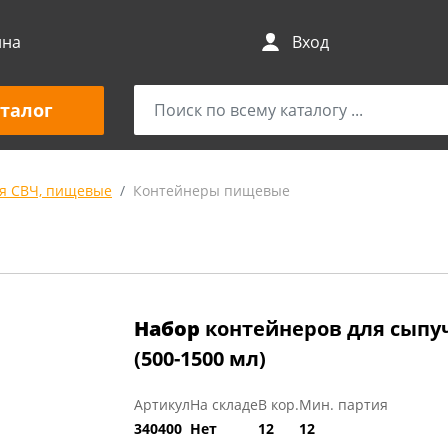
ина
Вход
талог
я СВЧ, пищевые
Контейнеры пищевые
Набор
контейнеров для сыпуч
(500-1500 мл)
Артикул
На складе
В кор.
Мин. партия
340400
Нет
12
12