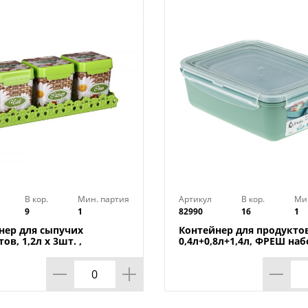
В кор.
Мин. партия
Артикул
В кор.
Ми
9
1
82990
16
1
нер для сыпучих
Контейнер для продуктов
ов, 1,2л х 3шт. ,
0,4л+0,8л+1,4л, ФРЕШ наб
ка на подставке м4726,
фисташковый, 1/16