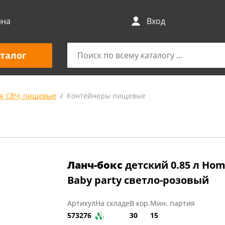
ина
Вход
талог
я СВЧ, пищевые
Контейнеры пищевые
Ланч-бокс
детский 0.85 л Hom
Baby party светло-розовый
Артикул
На складе
В кор.
Мин. партия
573276
30
15