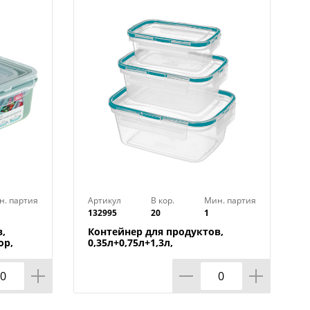
н. партия
Артикул
В кор.
Мин. партия
132995
20
1
,
Контейнер для продуктов,
ор,
0,35л+0,75л+1,3л,
прямоугольный с защелками,
зеленый, 1/20