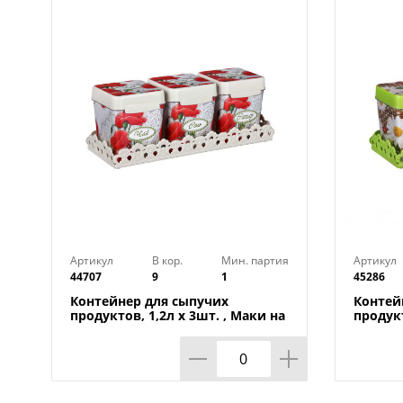
Артикул
В кор.
Мин. партия
Артикул
44707
9
1
45286
Контейнер для сыпучих
Контей
продуктов, 1,2л х 3шт. , Маки на
продукт
подставке М4725, 1/9
Плетен
1/9