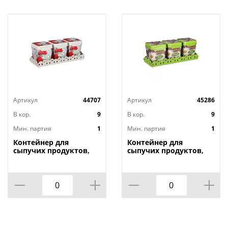
Артикул
44707
Артикул
45286
В кор.
9
В кор.
9
Мин. партия
1
Мин. партия
1
Контейнер для
Контейнер для
сыпучих продуктов,
сыпучих продуктов,
1,2л х 3шт. , Маки на
1,2л х 3шт. , Плетенка
подставке М4725, 1/9
на подставке м4726,
1/9