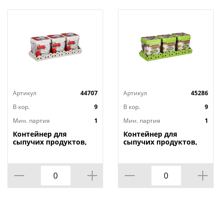
Артикул
44707
Артикул
45286
В кор.
9
В кор.
9
Мин. партия
1
Мин. партия
1
Контейнер для
Контейнер для
сыпучих продуктов,
сыпучих продуктов,
1,2л х 3шт. , Маки на
1,2л х 3шт. , Плетенка
подставке М4725, 1/9
на подставке м4726,
1/9