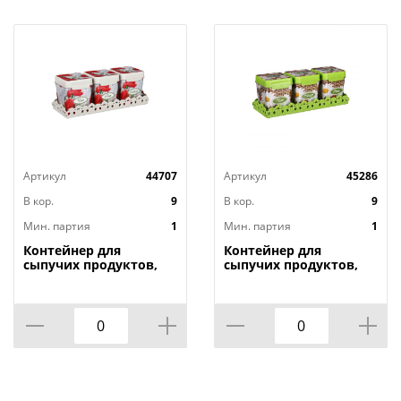
Артикул
44707
Артикул
45286
В кор.
9
В кор.
9
Мин. партия
1
Мин. партия
1
Контейнер для
Контейнер для
сыпучих продуктов,
сыпучих продуктов,
1,2л х 3шт. , Маки на
1,2л х 3шт. , Плетенка
подставке М4725, 1/9
на подставке м4726,
1/9