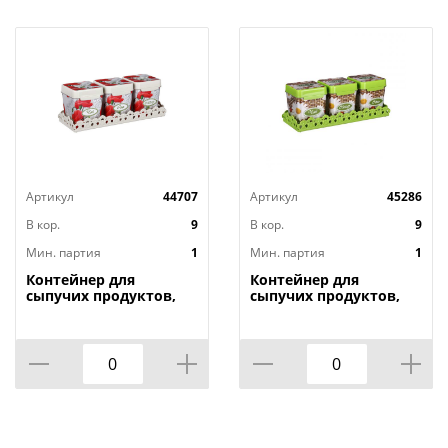
Артикул
44707
Артикул
45286
В кор.
9
В кор.
9
Мин. партия
1
Мин. партия
1
Контейнер для
Контейнер для
сыпучих продуктов,
сыпучих продуктов,
1,2л х 3шт. , Маки на
1,2л х 3шт. , Плетенка
подставке М4725, 1/9
на подставке м4726,
1/9