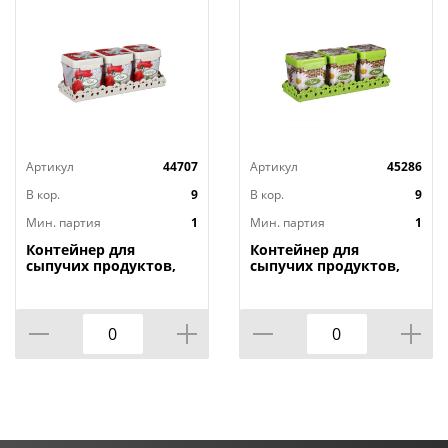
Артикул
44707
Артикул
45286
В кор.
9
В кор.
9
Мин. партия
1
Мин. партия
1
Контейнер для
Контейнер для
сыпучих продуктов,
сыпучих продуктов,
1,2л х 3шт. , Маки на
1,2л х 3шт. , Плетенка
подставке М4725, 1/9
на подставке м4726,
1/9