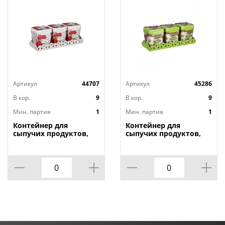
Артикул
44707
Артикул
45286
В кор.
9
В кор.
9
Мин. партия
1
Мин. партия
1
Контейнер для
Контейнер для
сыпучих продуктов,
сыпучих продуктов,
1,2л х 3шт. , Маки на
1,2л х 3шт. , Плетенка
подставке М4725, 1/9
на подставке м4726,
1/9