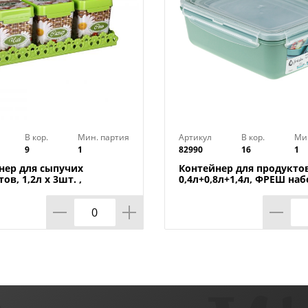
В кор.
Мин. партия
Артикул
В кор.
Ми
9
1
82990
16
1
нер для сыпучих
Контейнер для продуктов
ов, 1,2л х 3шт. ,
0,4л+0,8л+1,4л, ФРЕШ наб
ка на подставке м4726,
фисташковый, 1/16