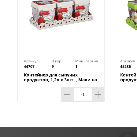
Артикул
В кор.
Мин. партия
Артикул
44707
9
1
45286
Контейнер для сыпучих
Контей
продуктов, 1,2л х 3шт. , Маки на
продукт
подставке М4725, 1/9
Плетен
1/9