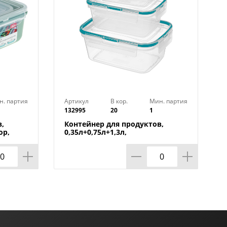
н. партия
Артикул
В кор.
Мин. партия
132995
20
1
,
Контейнер для продуктов,
ор,
0,35л+0,75л+1,3л,
прямоугольный с защелками,
зеленый, 1/20