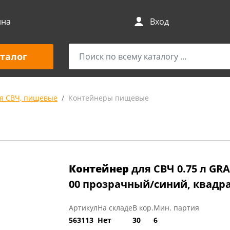
ина
Вход
талог
я СВЧ, пищевые
Контейнеры пищевые
Контейнер
для СВЧ 0.75 л GRA
00 прозрачный/синий, квадр
Артикул
На складе
В кор.
Мин. партия
563113
Нет
30
6