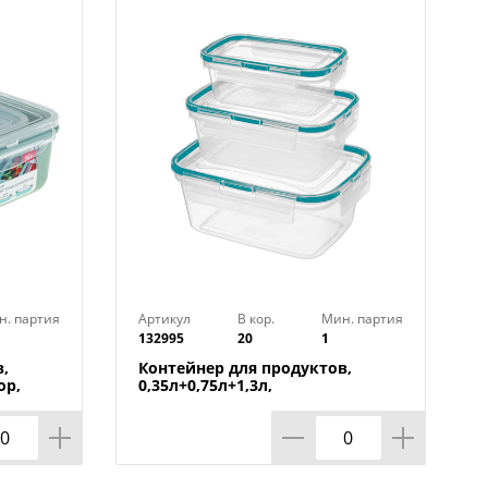
 А.
н. партия
Артикул
В кор.
Мин. партия
132995
20
1
,
Контейнер для продуктов,
ор,
0,35л+0,75л+1,3л,
прямоугольный с защелками,
зеленый, 1/20