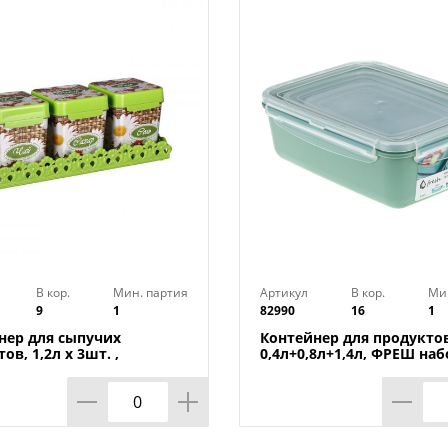
полипропилена, не содержит бисфенола
В кор.
Мин. партия
Артикул
В кор.
Ми
9
1
82990
16
1
нер для сыпучих
Контейнер для продуктов
ов, 1,2л х 3шт. ,
0,4л+0,8л+1,4л, ФРЕШ наб
ка на подставке м4726,
фисташковый, 1/16