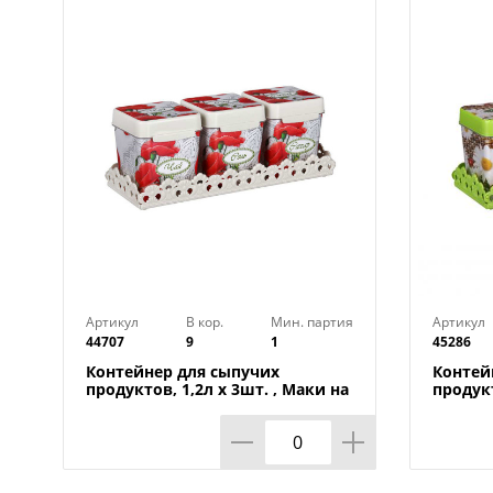
Артикул
В кор.
Мин. партия
Артикул
44707
9
1
45286
Контейнер для сыпучих
Контей
продуктов, 1,2л х 3шт. , Маки на
продукт
подставке М4725, 1/9
Плетен
1/9