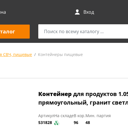
ина
Вход
талог
я СВЧ, пищевые
Контейнеры пищевые
Контейнер
для продуктов 1.0
прямоугольный, гранит свет
Артикул
На складе
В кор.
Мин. партия
531828
96
48