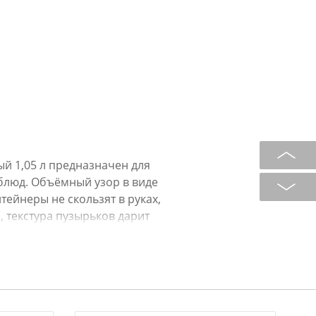
й 1,05 л предназначен для
 блюд. Объёмный узор в виде
тейнеры не скользят в руках,
, текстура пузырьков дарит
косновения. Уникальная коллекция
работана в едином стиле с учетом
жет быть разогрета в СВЧ
й крышкой (не более 1-1,5 минуты).
о безопасного пищевого