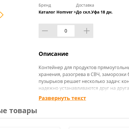
Бренд
Доставка
Каталог Homver >
До скл.Уфа 18 дн.
Описание
Контейнер для продуктов прямоугольны
хранения, разогрева в СВЧ, заморозки
пузырьков решает несколько задач: кон
надежно устанавливаются друг на друга
приятные тактильные ощущения от при
Развернуть текст
контейнеров и банок для продуктов раз
ые товары
потребности в разных литражах. Еда мо
непосредственно в контейнере со снято
Изготавливается из перерабатываемог