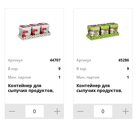
Артикул
44707
Артикул
45286
В кор.
9
В кор.
9
Мин. партия
1
Мин. партия
1
Контейнер для
Контейнер для
сыпучих продуктов,
сыпучих продуктов,
1,2л х 3шт. , Маки на
1,2л х 3шт. , Плетенка
подставке М4725, 1/9
на подставке м4726,
1/9