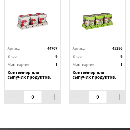
Артикул
44707
Артикул
45286
В кор.
9
В кор.
9
Мин. партия
1
Мин. партия
1
Контейнер для
Контейнер для
сыпучих продуктов,
сыпучих продуктов,
1,2л х 3шт. , Маки на
1,2л х 3шт. , Плетенка
подставке М4725, 1/9
на подставке м4726,
1/9