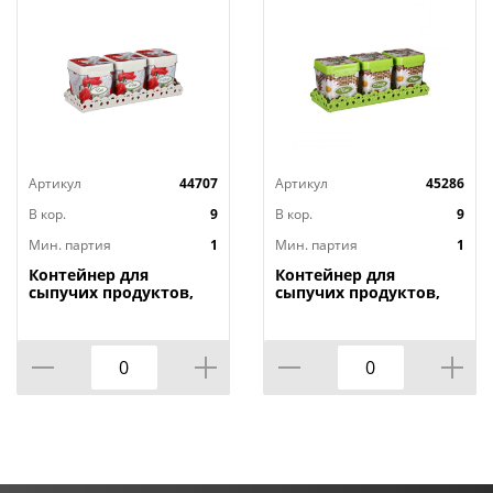
Артикул
44707
Артикул
45286
В кор.
9
В кор.
9
Мин. партия
1
Мин. партия
1
Контейнер для
Контейнер для
сыпучих продуктов,
сыпучих продуктов,
1,2л х 3шт. , Маки на
1,2л х 3шт. , Плетенка
подставке М4725, 1/9
на подставке м4726,
1/9