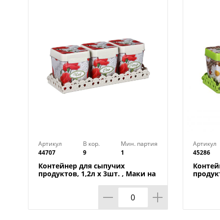
Артикул
В кор.
Мин. партия
Артикул
44707
9
1
45286
Контейнер для сыпучих
Контей
продуктов, 1,2л х 3шт. , Маки на
продукт
подставке М4725, 1/9
Плетен
1/9