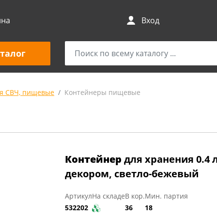
ина
Вход
талог
я СВЧ, пищевые
Контейнеры пищевые
Контейнер
для хранения 0.4 л
декором, светло-бежевый
Артикул
На складе
В кор.
Мин. партия
532202
36
18