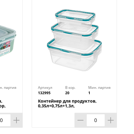
н. партия
Артикул
В кор.
Мин. партия
132995
20
1
,
Контейнер для продуктов,
ор,
0,35л+0,75л+1,3л,
прямоугольный с защелками,
зеленый, 1/20