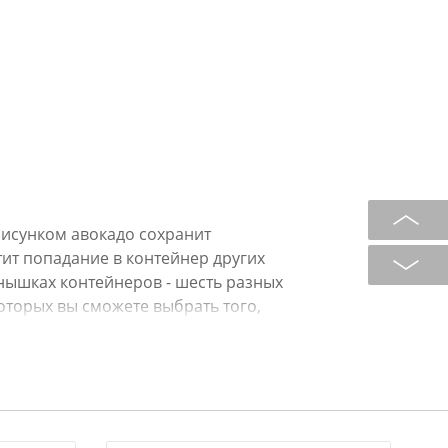
рисунком авокадо сохранит
ит попадание в контейнер других
онышках контейнеров - шесть разных
оторых вы сможете выбрать того,
рисунок авокадо на крышке и
гии IML и вплавляется в изделие
ется и долго радует глаз. Для
й полипропилен, который не
рабатываемый.