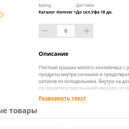
Бренд
Доставка
Каталог Homver >
До скл.Уфа 18 дн.
Описание
Плотная крышка милого контейнера с 
продукты внутри сочными и предотврат
запахов из холодильника. Внутри на д
по характеру персонажей-авокадо, из к
кто больше нравится! Очаровательный 
Развернуть текст
донышках наносится с помощью техноло
ые товары
на этапе литья, благодаря чему не стира
производства используется безопасны
содержит бисфенола А и на 100% пере