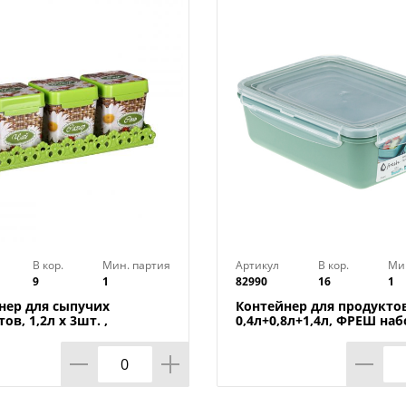
В кор.
Мин. партия
Артикул
В кор.
Ми
9
1
82990
16
1
нер для сыпучих
Контейнер для продуктов
ов, 1,2л х 3шт. ,
0,4л+0,8л+1,4л, ФРЕШ наб
ка на подставке м4726,
фисташковый, 1/16