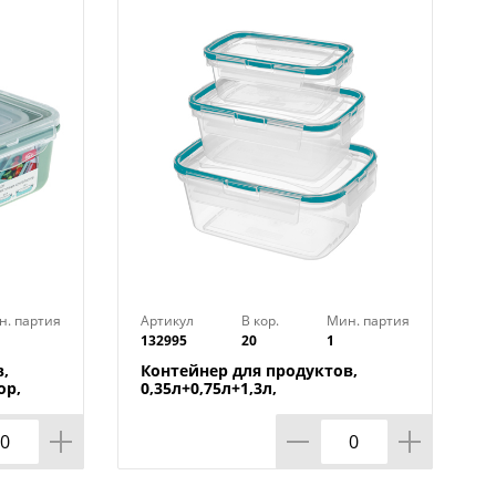
н. партия
Артикул
В кор.
Мин. партия
132995
20
1
,
Контейнер для продуктов,
ор,
0,35л+0,75л+1,3л,
прямоугольный с защелками,
зеленый, 1/20