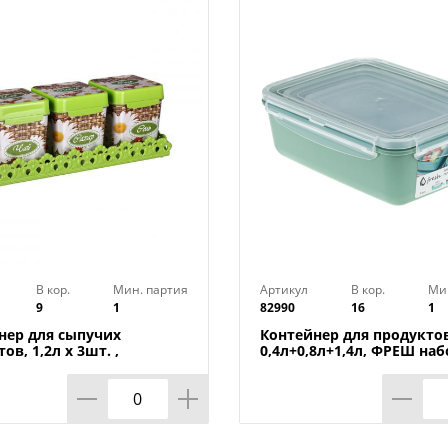
В кор.
Мин. партия
Артикул
В кор.
Ми
9
1
82990
16
1
нер для сыпучих
Контейнер для продуктов
ов, 1,2л х 3шт. ,
0,4л+0,8л+1,4л, ФРЕШ наб
ка на подставке м4726,
фисташковый, 1/16