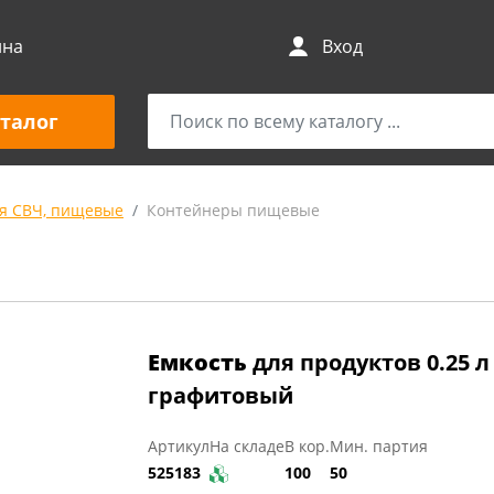
ина
Вход
талог
я СВЧ, пищевые
Контейнеры пищевые
Емкость
для продуктов 0.25 л
графитовый
Артикул
На складе
В кор.
Мин. партия
525183
100
50