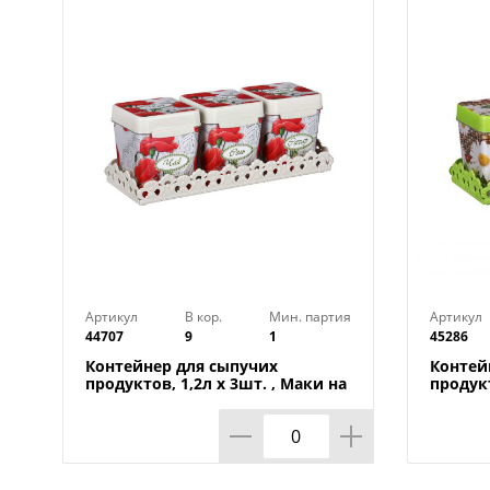
Артикул
В кор.
Мин. партия
Артикул
44707
9
1
45286
Контейнер для сыпучих
Контей
продуктов, 1,2л х 3шт. , Маки на
продукт
подставке М4725, 1/9
Плетен
1/9