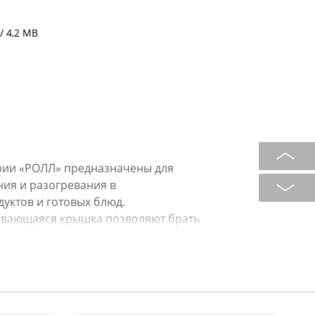
/ 4,2 MB
рии «РОЛЛ» предназначены для
ия и разогревания в
уктов и готовых блюд.
ивающаяся крышка позволяют брать
школу, на дачу.
ирована оригинальным орнаментом.
ырья, разрешенного для контакта с