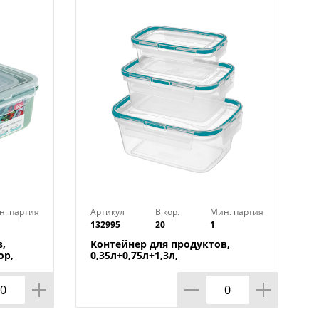
н. партия
Артикул
В кор.
Мин. партия
132995
20
1
,
Контейнер для продуктов,
ор,
0,35л+0,75л+1,3л,
прямоугольный с защелками,
зеленый, 1/20