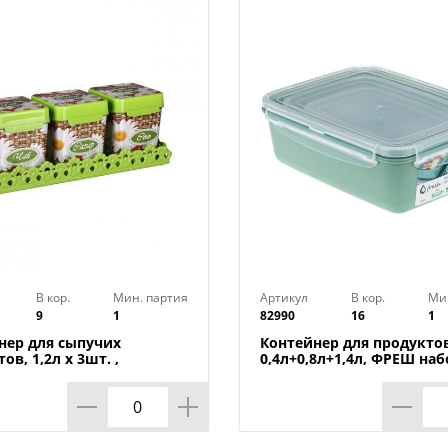
Характеристики
Цвета в ассортименте
Объем: 0,7 л.
Материал: пищевой полипропилен
Габариты: 95x95x145 мм
Производитель: Россия
В кор.
Мин. партия
Артикул
В кор.
Ми
9
1
82990
16
1
нер для сыпучих
Контейнер для продуктов
ов, 1,2л х 3шт. ,
0,4л+0,8л+1,4л, ФРЕШ наб
ка на подставке м4726,
фисташковый, 1/16