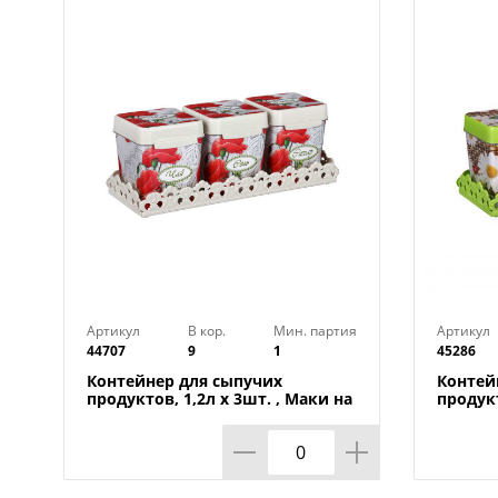
Артикул
В кор.
Мин. партия
Артикул
44707
9
1
45286
Контейнер для сыпучих
Контей
продуктов, 1,2л х 3шт. , Маки на
продукт
подставке М4725, 1/9
Плетен
1/9