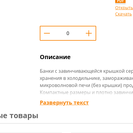
Открыть
Скачать
Описание
Банки с завинчивающейся крышкой се
хранения в холодильнике, замораживан
микроволновой печи (без крышки) прод
Компактные размеры и плотно завинч
их с собой в путешествия, на работу, в 
Развернуть текст
Крышка имеет приятный цвет и декор
ые товары
Изготовлены из высококачественного с
пищевыми продуктами.