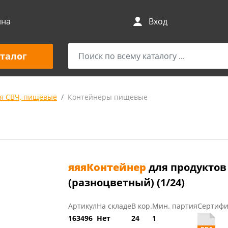
ина
Вход
талог
я СВЧ, пищевые
Контейнеры пищевые
яяяКонтейнер
для продуктов
(разноцветный) (1/24)
Артикул
На складе
В кор.
Мин. партия
Сертифи
163496
Нет
24
1