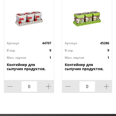
Артикул
44707
Артикул
45286
В кор.
9
В кор.
9
Мин. партия
1
Мин. партия
1
Контейнер для
Контейнер для
сыпучих продуктов,
сыпучих продуктов,
1,2л х 3шт. , Маки на
1,2л х 3шт. , Плетенка
подставке М4725, 1/9
на подставке м4726,
1/9