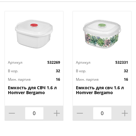
Артикул
532269
Артикул
532331
В кор.
32
В кор.
32
Мин. партия
16
Мин. партия
16
Емкость для СВЧ 1.6 л
Емкость для свч 1.6 л
Homver Bergamo
Homver Bergamo
222124629/01, с
221199701/00, с
клапаном, белая
клапаном, с декором,
бесцветная