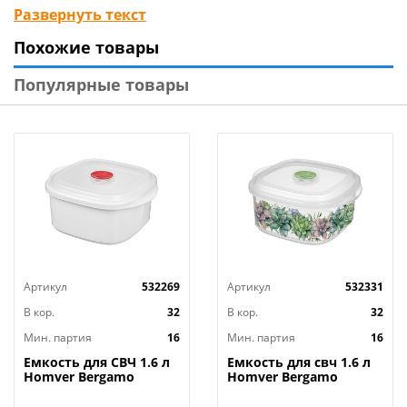
внутреннюю поверхность СВЧ от брызг. Наличие
Развернуть текст
поддона дает разогревать без использования
Похожие товары
дополнительной посуды. Изделие можно
использовать как сервировочное блюдо, для подачи
Популярные товары
на стол. Изготовлена из высококачественного
безопасного пищевого пластика. Красивая текстура
камня, его надежность и безупречность создают
уникальную сервировку. Температурный режим: -5
+70°С.
Артикул
532269
Артикул
532331
В кор.
32
В кор.
32
Мин. партия
16
Мин. партия
16
Емкость для СВЧ 1.6 л
Емкость для свч 1.6 л
Homver Bergamo
Homver Bergamo
222124629/01, с
221199701/00, с
клапаном, белая
клапаном, с декором,