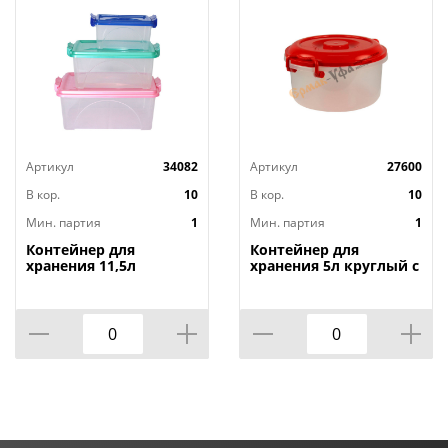
Артикул
34082
Артикул
27600
В кор.
10
В кор.
10
Мин. партия
1
Мин. партия
1
Контейнер для
Контейнер для
хранения 11,5л
хранения 5л круглый с
прямоугольный с
ручками,
ручками,
Альтернатива, м097,
Альтернатива, м425,
1/10
1/10