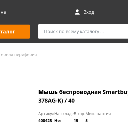
ина
Вход
талог
терная периферия
Мышь
беспроводная Smartbuy
378AG-K) / 40
Артикул
На складе
В кор.
Мин. партия
400425
Нет
15
5