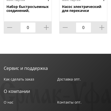
Набор быстросъемных
Насос электрический
соединений,
для перекачки
переходников,
дизельного топлива
резьбовое соед. , 2 шт.
12 V 40л/мин D-51мм
, внутр. диаметр 1/4//
AFP-5012-02, 1/20
Matrix , 1/250
Сервис и поддержка
Как сделать заказ
Доставка опт.
О компании
О нас
Контакты опт.