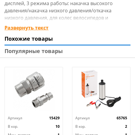
дисплей, 3 режима работы: накачка высокого
давления/накачка низкого давления/откачка
низкого давления, для колес велосипедов и
автомобилей, мячей, матрасов и т.д
Развернуть текст
Похожие товары
Популярные товары
Артикул
15429
Артикул
65765
В кор.
10
В кор.
2
Мин. партия
1
Мин. партия
1