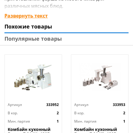
различных мясных блюд.
Развернуть текст
Технические характеристики:
Похожие товары
Тип товара : Мясорубка
Бренд : VETTA
Популярные товары
Материал : Алюминий
Размер упаковки : 24х14,5х10,5 см
Размер : 22,5х16,5 см
Вес в упаковке : 0,65 кг
Страна производства : Китай
Артикул
333952
Артикул
333953
В кор.
2
В кор.
2
Мин. партия
1
Мин. партия
1
Комбайн кухонный
Комбайн кухонный