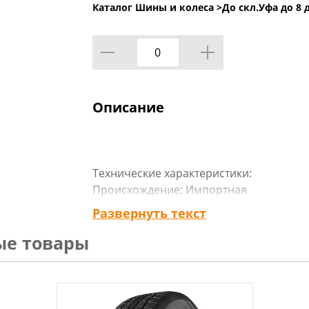
Каталог Шины и колеса >
До скл.Уфа до 8 
Описание
Технические характеристики:
Происхождение: Импортная
Сезон резины: Летняя
Развернуть текст
Марка: Гиславед
ые товары
Модель: TerraControl
Диаметр: 17
Ширина: 225
Профиль: 65
Шипы: _