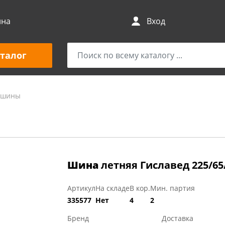
ина
Вход
талог
и шины
Шина
летняя Гиславед 225/65/
Артикул
На складе
В кор.
Мин. партия
335577
Нет
4
2
Бренд
Доставка