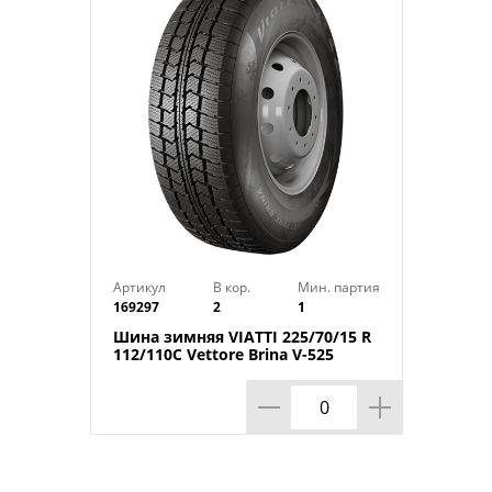
Индекс скорости: H
Индекс нагрузки: 102
Артикул
В кор.
Мин. партия
169297
2
1
Шина зимняя VIATTI 225/70/15 R
112/110C Vettore Brina V-525