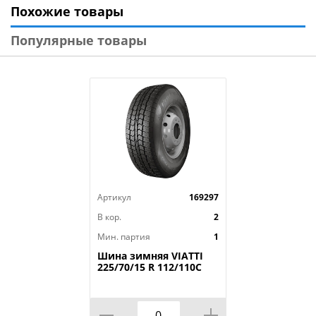
Похожие товары
Модель: POWERGY
Диаметр: 17
Популярные товары
Ширина: 225
Профиль: 45
Шипы: _
Индекс скорости: Y
Индекс нагрузки: 94
Артикул
169297
В кор.
2
Мин. партия
1
Шина зимняя VIATTI
225/70/15 R 112/110C
Vettore Brina V-525