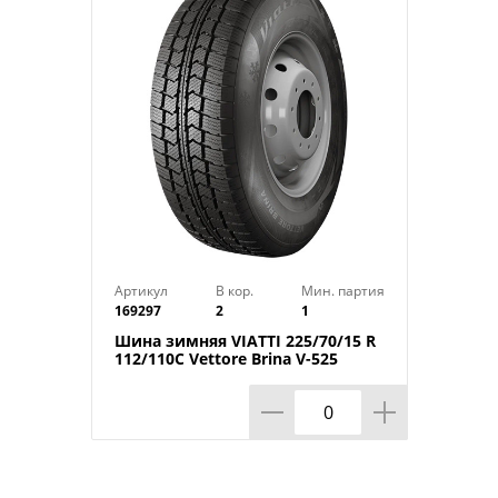
Индекс скорости: T
Индекс нагрузки: 100
Артикул
В кор.
Мин. партия
169297
2
1
Шина зимняя VIATTI 225/70/15 R
112/110C Vettore Brina V-525