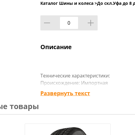
Каталог Шины и колеса >
До скл.Уфа до 8 
Описание
Технические характеристики:
Происхождение: Импортная
Сезон резины: Зимняя
Развернуть текст
Марка: ДаблСтар
ые товары
Модель: DW01
Диаметр: 18
Ширина: 235
Профиль: 55
Шипы: Ш.