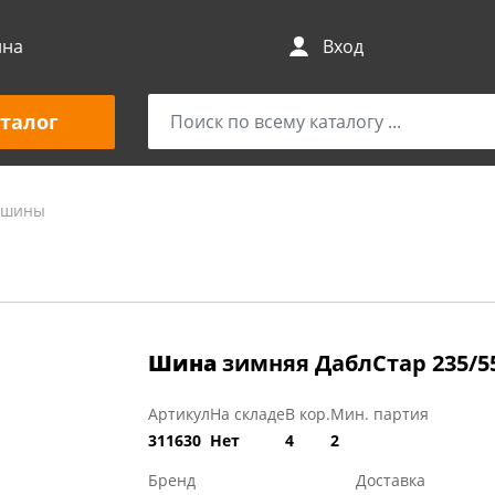
ина
Вход
талог
и шины
Шина
зимняя ДаблСтар 235/55
Артикул
На складе
В кор.
Мин. партия
311630
Нет
4
2
Бренд
Доставка