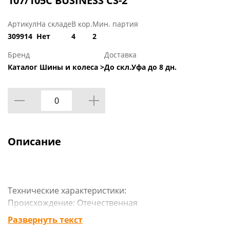
107/105C BUSINESS CS-2
Артикул
На складе
В кор.
Мин. партия
309914
Нет
4
2
Бренд
Доставка
Каталог Шины и колеса >
До скл.Уфа до 8 дн.
Описание
Технические характеристики:
Происхождение: Отечественная
Сезон резины: Летняя
Развернуть текст
Марка: КОРДИАНТ