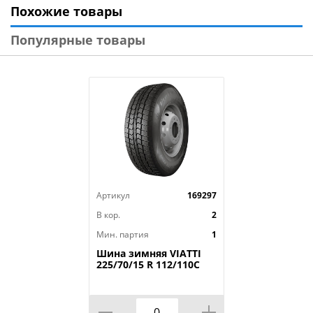
Похожие товары
Модель: BUSINESS CS-2
Диаметр: 16
Популярные товары
Ширина: 205
Профиль: 65
Шипы: _
Индекс скорости: S
Индекс нагрузки: 107/105
Артикул
169297
В кор.
2
Мин. партия
1
Шина зимняя VIATTI
225/70/15 R 112/110C
Vettore Brina V-525