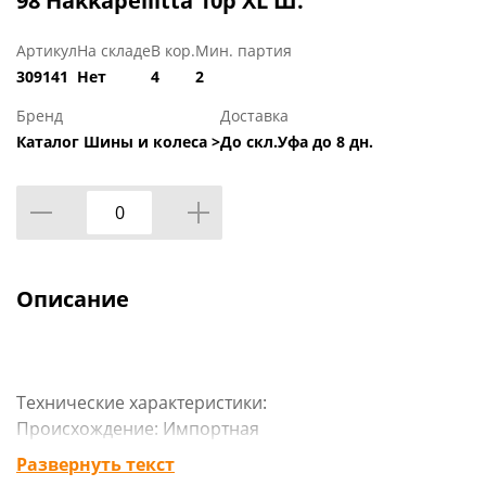
98 Hakkapeliitta 10p XL Ш.
Артикул
На складе
В кор.
Мин. партия
309141
Нет
4
2
Бренд
Доставка
Каталог Шины и колеса >
До скл.Уфа до 8 дн.
Описание
Технические характеристики:
Происхождение: Импортная
Сезон резины: Зимняя
Развернуть текст
Марка: Nokian Tyres