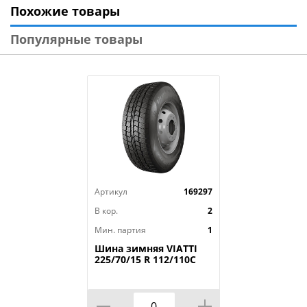
Похожие товары
Модель: Hakkapeliitta 10p
Диаметр: 17
Популярные товары
Ширина: 225
Профиль: 50
Шипы: Ш.
Индекс скорости: T
Индекс нагрузки: 98
Артикул
169297
В кор.
2
Мин. партия
1
Шина зимняя VIATTI
225/70/15 R 112/110C
Vettore Brina V-525