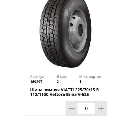
Индекс скорости: H
Индекс нагрузки: 88
Артикул
В кор.
Мин. партия
169297
2
1
Шина зимняя VIATTI 225/70/15 R
112/110C Vettore Brina V-525