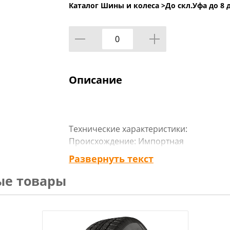
Каталог Шины и колеса >
До скл.Уфа до 8 
Описание
Технические характеристики:
Происхождение: Импортная
Сезон резины: Летняя
Развернуть текст
Марка: Compasal
ые товары
Модель: GRANDECO
Диаметр: 15
Ширина: 185
Профиль: 65
Шипы: _