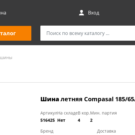
ина
Вход
талог
и шины
Шина
летняя Compasal 185/6
Артикул
На складе
В кор.
Мин. партия
516425
Нет
4
2
Бренд
Доставка