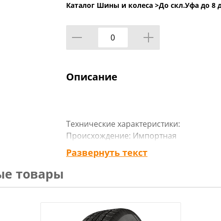
Каталог Шины и колеса >
До скл.Уфа до 8 
Описание
Технические характеристики:
Происхождение: Импортная
Сезон резины: Зимняя
Развернуть текст
Марка: Кумхо
ые товары
Модель: WI-51
Диаметр: 15
Ширина: 195
Профиль: 60
Шипы: _