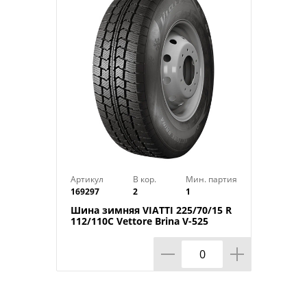
Индекс скорости: T
Индекс нагрузки: 92
Артикул
В кор.
Мин. партия
169297
2
1
Шина зимняя VIATTI 225/70/15 R
112/110C Vettore Brina V-525