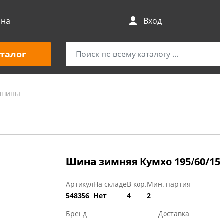
ина
Вход
талог
и шины
Шина
зимняя Кумхо 195/60/15 
Артикул
На складе
В кор.
Мин. партия
548356
Нет
4
2
Бренд
Доставка