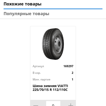
Похожие товары
Модель: Ikon Autograph Ultra 2
Диаметр: 17
Популярные товары
Ширина: 225
Профиль: 55
Шипы: _
Индекс скорости: Y
Индекс нагрузки: 101
Артикул
169297
В кор.
2
Мин. партия
1
Шина зимняя VIATTI
225/70/15 R 112/110C
Vettore Brina V-525