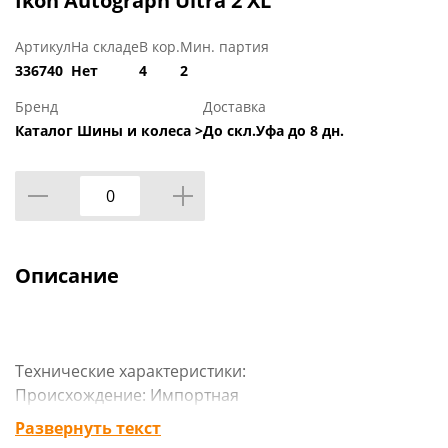
Ikon Autograph Ultra 2 XL
Артикул
На складе
В кор.
Мин. партия
336740
Нет
4
2
Бренд
Доставка
Каталог Шины и колеса >
До скл.Уфа до 8 дн.
Описание
Технические характеристики:
Происхождение: Импортная
Сезон резины: Летняя
Развернуть текст
Марка: Ikon Tyres