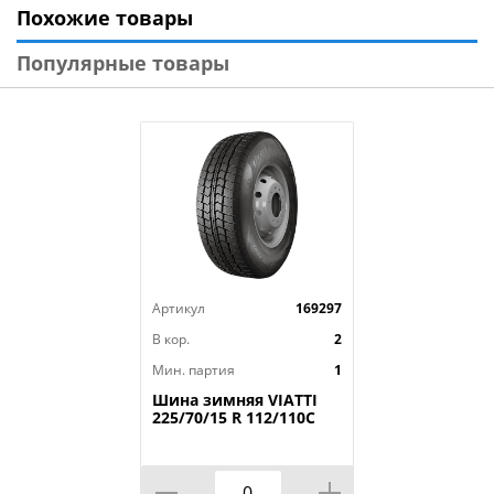
Похожие товары
Модель: Bosco H/T V-238
Диаметр: 17
Популярные товары
Ширина: 265
Профиль: 65
Шипы: _
Индекс скорости: V
Индекс нагрузки: _
Артикул
169297
В кор.
2
Мин. партия
1
Шина зимняя VIATTI
225/70/15 R 112/110C
Vettore Brina V-525