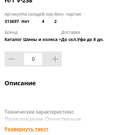
H/T V-238
Артикул
На складе
В кор.
Мин. партия
313697
Нет
4
2
Бренд
Доставка
Каталог Шины и колеса >
До скл.Уфа до 8 дн.
Описание
Технические характеристики:
Происхождение: Отечественная
Сезон резины: Летняя
Развернуть текст
Марка: VIATTI