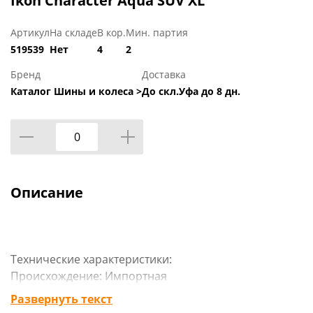
Ikon Character Aqua SUV XL
Артикул
На складе
В кор.
Мин. партия
519539
Нет
4
2
Бренд
Доставка
Каталог Шины и колеса >
До скл.Уфа до 8 дн.
Описание
Технические характеристики:
Происхождение: Импортная
Сезон резины: Летняя
Развернуть текст
Марка: Ikon Tyres