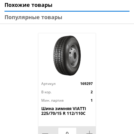
Похожие товары
Модель: Ikon Character Aqua SUV
Диаметр: 18
Популярные товары
Ширина: 255
Профиль: 55
Шипы: _
Индекс скорости: V
Индекс нагрузки: 109
Артикул
169297
В кор.
2
Мин. партия
1
Шина зимняя VIATTI
225/70/15 R 112/110C
Vettore Brina V-525