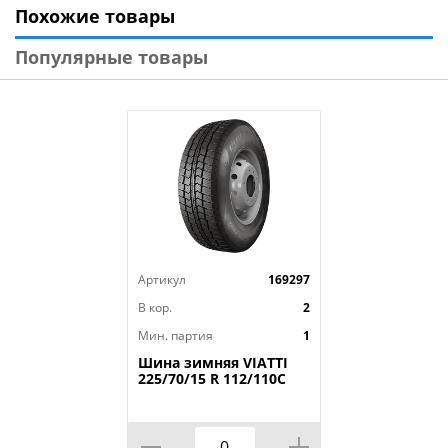
Похожие товары
Модель: Ice Blazer WST2
Диаметр: 18
Популярные товары
Ширина: 245
Профиль: 60
Шипы: Ш.
Индекс скорости: T
Индекс нагрузки: 105
Артикул
169297
В кор.
2
Мин. партия
1
Шина зимняя VIATTI
225/70/15 R 112/110C
Vettore Brina V-525