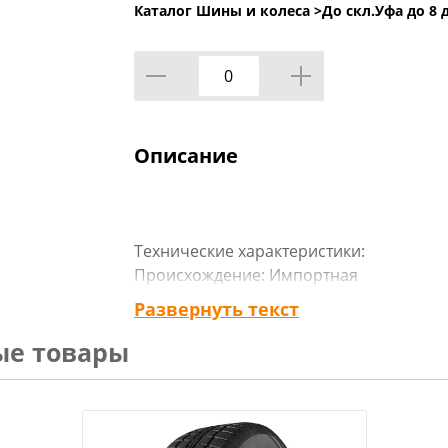
Каталог Шины и колеса >
До скл.Уфа до 8 
Описание
Технические характеристики:
Происхождение: Импортная
Сезон резины: Зимняя
Развернуть текст
Марка: Формула
ые товары
Модель: FORMULA ICE FRICTION
Диаметр: 18
Ширина: 225
Профиль: 60
Шипы: _