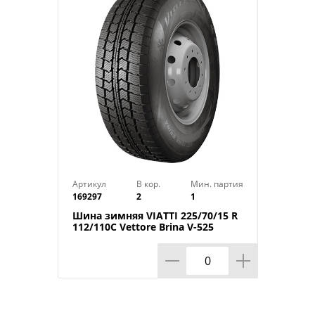
Индекс скорости: T
Индекс нагрузки: 104
Артикул
В кор.
Мин. партия
169297
2
1
Шина зимняя VIATTI 225/70/15 R
112/110C Vettore Brina V-525