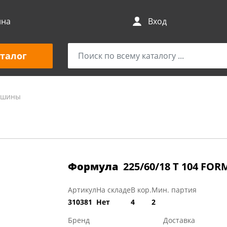
ина
Вход
талог
и шины
Формула
225/60/18 T 104 FOR
Артикул
На складе
В кор.
Мин. партия
310381
Нет
4
2
Бренд
Доставка