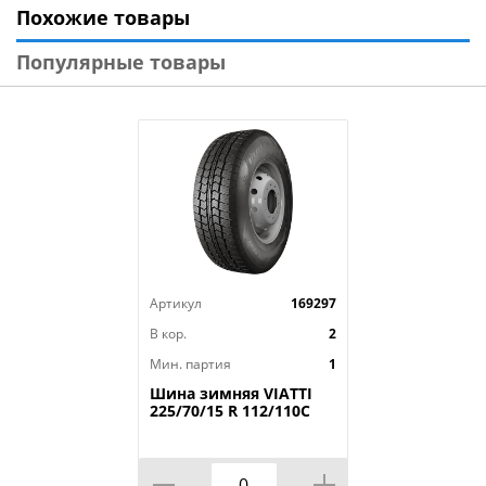
Похожие товары
Модель: ATREZZO ZSR
Диаметр: 18
Популярные товары
Ширина: 215
Профиль: 35
Шипы: _
Индекс скорости: Y
Индекс нагрузки: 84
Артикул
169297
В кор.
2
Мин. партия
1
Шина зимняя VIATTI
225/70/15 R 112/110C
Vettore Brina V-525