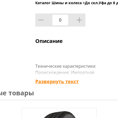
Каталог Шины и колеса >
До скл.Уфа до 8 
Описание
Технические характеристики:
Происхождение: Импортная
Сезон резины: Зимняя
Развернуть текст
Марка: Капсен
ые товары
Модель: RW516
Диаметр: 18
Ширина: 215
Профиль: 55
Шипы: Ш.