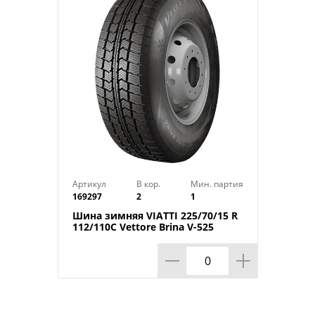
Индекс скорости: H
Индекс нагрузки: 99
Артикул
В кор.
Мин. партия
169297
2
1
Шина зимняя VIATTI 225/70/15 R
112/110C Vettore Brina V-525