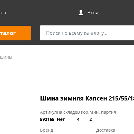
ина
Вход
талог
и шины
Шина
зимняя Капсен 215/55/1
Артикул
На складе
В кор.
Мин. партия
592165
Нет
4
2
Бренд
Доставка