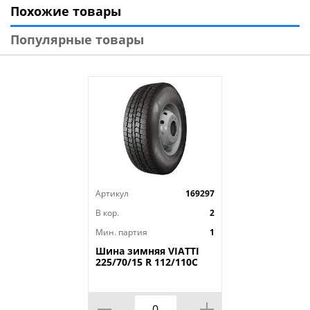
Похожие товары
Модель: Ikon Autograph Aqua 3
Диаметр: 16
Популярные товары
Ширина: 205
Профиль: 60
Шипы: _
Индекс скорости: W
Индекс нагрузки: 96
Артикул
169297
В кор.
2
Мин. партия
1
Шина зимняя VIATTI
225/70/15 R 112/110C
Vettore Brina V-525