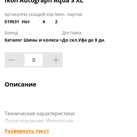
Ikon Autograph Aqua 3 XL
Артикул
На складе
В кор.
Мин. партия
519531
Нет
4
2
Бренд
Доставка
Каталог Шины и колеса >
До скл.Уфа до 8 дн.
Описание
Технические характеристики:
Происхождение: Импортная
Сезон резины: Летняя
Развернуть текст
Марка: Ikon Tyres