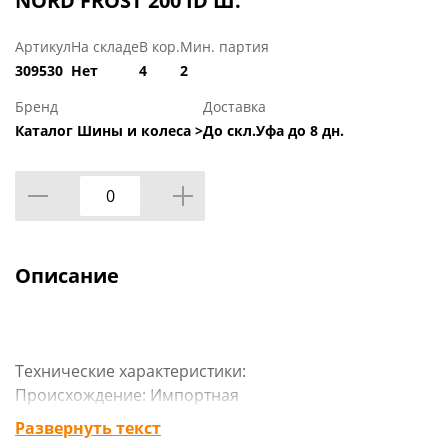
NORD FROST 200 ID Ш.
Артикул
На складе
В кор.
Мин. партия
309530
Нет
4
2
Бренд
Доставка
Каталог Шины и колеса >
До скл.Уфа до 8 дн.
Описание
Технические характеристики:
Происхождение: Импортная
Сезон резины: Зимняя
Развернуть текст
Марка: Гиславед