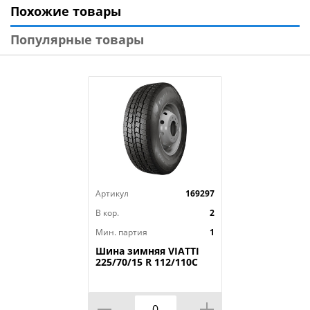
Похожие товары
Модель: NORD FROST 200 ID
Диаметр: 14
Популярные товары
Ширина: 185
Профиль: 70
Шипы: Ш.
Индекс скорости: T
Индекс нагрузки: 92
Артикул
169297
В кор.
2
Мин. партия
1
Шина зимняя VIATTI
225/70/15 R 112/110C
Vettore Brina V-525