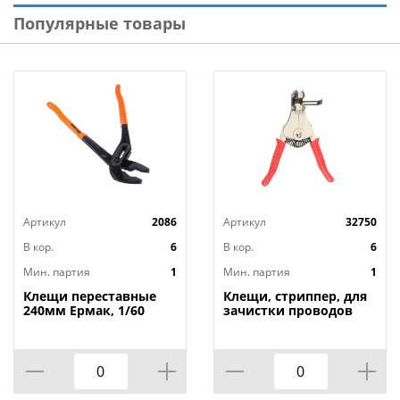
Популярные товары
Артикул
2086
Артикул
32750
В кор.
6
В кор.
6
Мин. партия
1
Мин. партия
1
Клещи переставные
Клещи, стриппер, для
240мм Ермак, 1/60
зачистки проводов
SPARTA 1. 0-3. 2мм,
усил. WS-103, 1/6/60