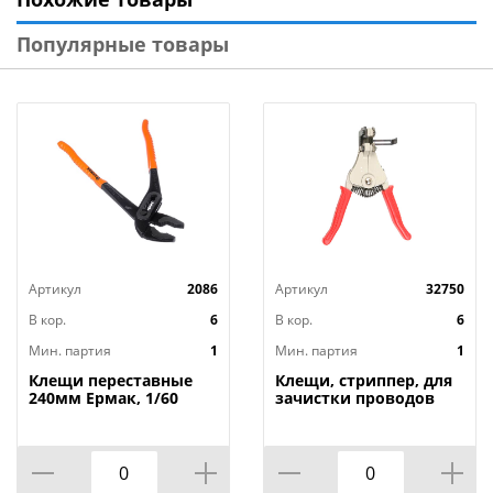
Популярные товары
Артикул
2086
Артикул
32750
В кор.
6
В кор.
6
Мин. партия
1
Мин. партия
1
Клещи переставные
Клещи, стриппер, для
240мм Ермак, 1/60
зачистки проводов
SPARTA 1. 0-3. 2мм,
усил. WS-103, 1/6/60